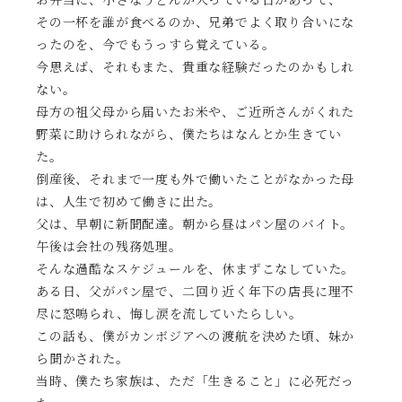
お弁当に、小さなうどんが入っている日があって、
その一杯を誰が食べるのか、兄弟でよく取り合いにな
ったのを、今でもうっすら覚えている。
今思えば、それもまた、貴重な経験だったのかもしれ
ない。
母方の祖父母から届いたお米や、ご近所さんがくれた
野菜に助けられながら、僕たちはなんとか生きてい
た。
倒産後、それまで一度も外で働いたことがなかった母
は、人生で初めて働きに出た。
父は、早朝に新聞配達。朝から昼はパン屋のバイト。
午後は会社の残務処理。
そんな過酷なスケジュールを、休まずこなしていた。
ある日、父がパン屋で、二回り近く年下の店長に理不
尽に怒鳴られ、悔し涙を流していたらしい。
この話も、僕がカンボジアへの渡航を決めた頃、妹か
ら聞かされた。
当時、僕たち家族は、ただ「生きること」に必死だっ