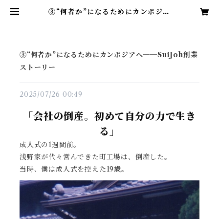
③“何者か”になるためにカンボジア
へ──SuiJoh創業ストーリー | Sui
Joh
③“何者か”になるためにカンボジアへ──SuiJoh創業
ストーリー
2025/07/26 00:49
「会社の倒産。初めて自分の力で生き
る」
成人式の1週間前。
浅野家が代々営んできた町工場は、倒産した。
当時、僕は成人式を控えた19歳。