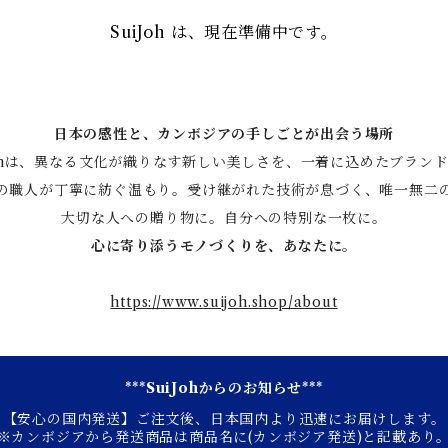
SuiJoh は、現在準備中です。
日本の感性と、カンボジアの手しごとが出会う場所
Johは、異なる文化が織りなす新しい美しさを、一着に込めたブラン
の職人が丁寧に紡ぐ温もり。受け継がれた技術が息づく、唯一無二
大切な人への贈り物に。自分への特別な一枚に。
心に寄り添うモノづくりを、あなたに。
https://www.suijoh.shop/about
***SuiJohからのお知らせ***
【安心の国内発送】ご注文後、日本国内より迅速にお届けします。
※カンボジアから発送商品は商品名に(カンボジア発送)と記載あり