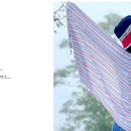
ー
。
せん。